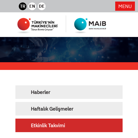
MENU
TR
EN
DE
Haberler
Haftalık Gelişmeler
Etkinlik Takvimi